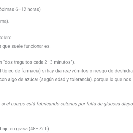
róximas 6–12 horas)
ama).
tolere
a que suele funcionar es:
n “dos traguitos cada 2–3 minutos”).
l típico de farmacia) si hay diarrea/vómitos o riesgo de deshidra
 con algo de azúcar (según edad y tolerancia), porque lo que nos
:
si el cuerpo está fabricando cetonas por falta de glucosa dispo
 bajo en grasa (48–72 h)