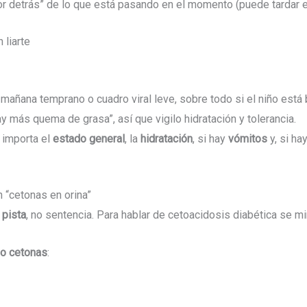
por detrás” de lo que está pasando en el momento (puede tardar e
 liarte
mañana temprano o cuadro viral leve, sobre todo si el niño está 
ay más quema de grasa”, así que vigilo hidratación y tolerancia.
e importa el
estado general
, la
hidratación
, si hay
vómitos
y, si ha
n “cetonas en orina”
 pista
, no sentencia. Para hablar de cetoacidosis diabética se mir
eo cetonas
: