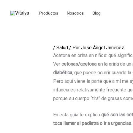
Ir
al
Productos
Nosotros
Blog
contenido
/
Salud
/ Por
José Ángel Jiménez
Acetona en orina en niños: qué signifi
Ver
cetonas/acetona en la orina
de un 
diabética
, que puede ocurrir cuando la
Pero aquí viene la parte que a mí me 
infancia es relativamente frecuente qu
porque su cuerpo “tira” de grasas como
En esta guía te explico
qué son las ce
toca llamar al pediatra o ir a urgencias
.