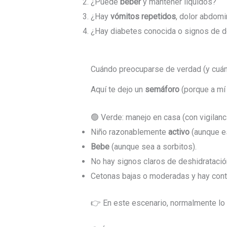
¿Puede
beber
y mantener líquidos?
¿Hay
vómitos repetidos
, dolor abdomi
¿Hay diabetes conocida o signos de d
Cuándo preocuparse de verdad (y cuánd
Aquí te dejo un
semáforo
(porque a mí
🟢 Verde: manejo en casa (con vigilanc
Niño razonablemente
activo
(aunque e
Bebe
(aunque sea a sorbitos).
No hay signos claros de deshidratació
Cetonas bajas o moderadas y hay conte
👉 En este escenario, normalmente lo