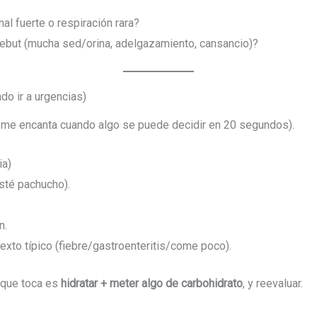
nal fuerte o respiración rara?
ebut (mucha sed/orina, adelgazamiento, cansancio)?
o ir a urgencias)
 me encanta cuando algo se puede decidir en 20 segundos).
ia)
sté pachucho).
n.
xto típico (fiebre/gastroenteritis/come poco).
 que toca es
hidratar + meter algo de carbohidrato
, y reevaluar.