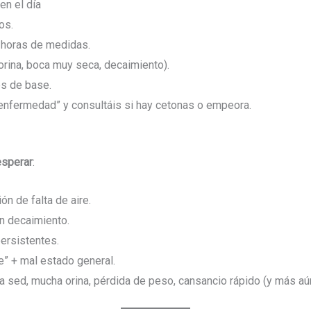
en el día
os.
 horas de medidas.
rina, boca muy seca, decaimiento).
s de base.
 enfermedad” y consultáis si hay cetonas o empeora.
esperar
:
n de falta de aire.
n decaimiento.
ersistentes.
e” + mal estado general.
sed, mucha orina, pérdida de peso, cansancio rápido (y más aú