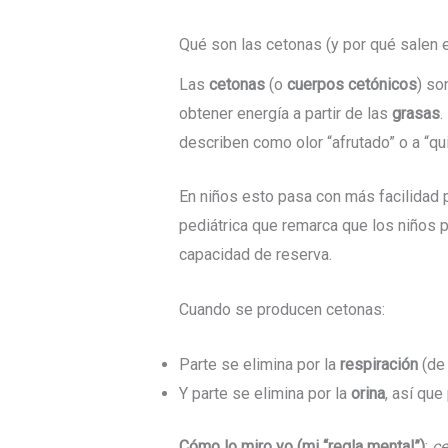
Qué son las cetonas (y por qué salen e
Las
cetonas
(o
cuerpos cetónicos
) so
obtener energía a partir de las
grasas
.
describen como olor “afrutado” o a “qu
En niños esto pasa con más facilidad 
pediátrica que remarca que los niños
capacidad de reserva.
Cuando se producen cetonas:
Parte se elimina por la
respiración
(de 
Y parte se elimina por la
orina
, así que
Cómo lo miro yo (mi “regla mental”)
:
ce