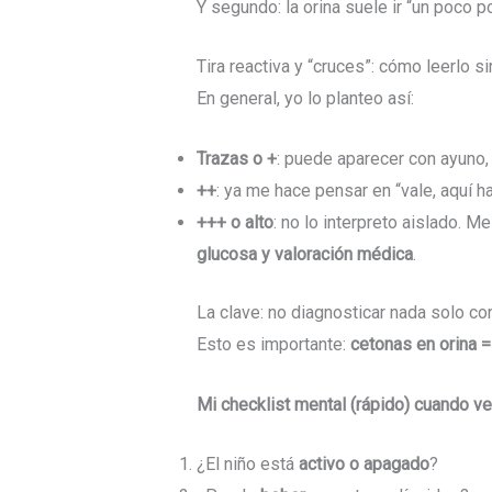
Y segundo: la orina suele ir “un poco 
Tira reactiva y “cruces”: cómo leerlo sin
En general, yo lo planteo así:
Trazas o +
: puede aparecer con ayuno, 
++
: ya me hace pensar en “vale, aquí h
+++ o alto
: no lo interpreto aislado. M
glucosa y valoración médica
.
La clave: no diagnosticar nada solo co
Esto es importante:
cetonas en orina =
Mi checklist mental (rápido) cuando v
¿El niño está
activo o apagado
?