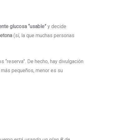
ente glucosa “usable”
y decide
etona
(sí, la que muchas personas
s “reserva”. De hecho, hay divulgación
to más pequeños, menor es su
.
cuerpo está usando un plan B de