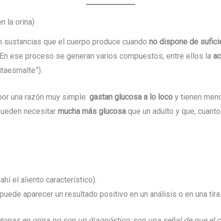
n la orina)
n sustancias que el cuerpo produce cuando
no dispone de sufici
 En ese proceso se generan varios compuestos, entre ellos la
ac
itaesmalte”).
por una razón muy simple:
gastan glucosa a lo loco
y tienen meno
 pueden necesitar
mucha más glucosa
que un adulto y que, cuan
ahí el aliento característico).
 puede aparecer un resultado positivo en un análisis o en una tira
tonas en orina no son un diagnóstico; son una señal de que el 